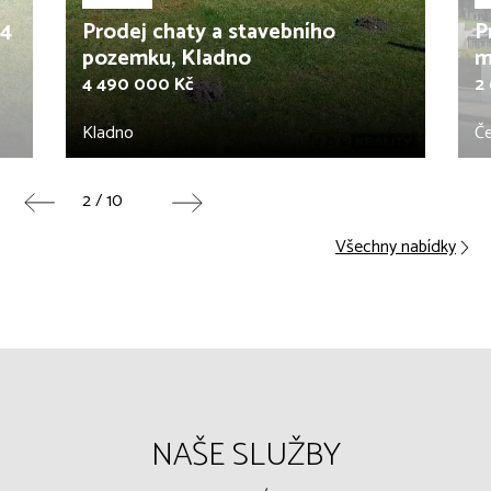
14
Prodej chaty a stavebního
P
pozemku, Kladno
m
4 490 000 Kč
2
Kladno
Č
2 / 10
Všechny nabídky
NAŠE SLUŽBY