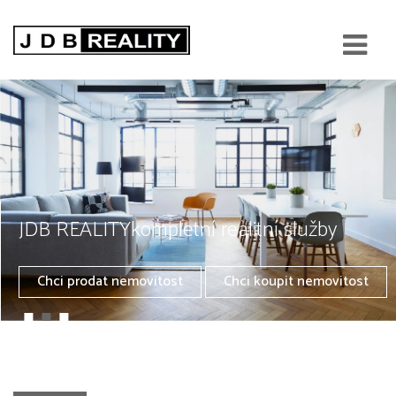
JDB REALITY
kompletní realitní služby
Chci prodat nemovitost
Chci koupit nemovitost