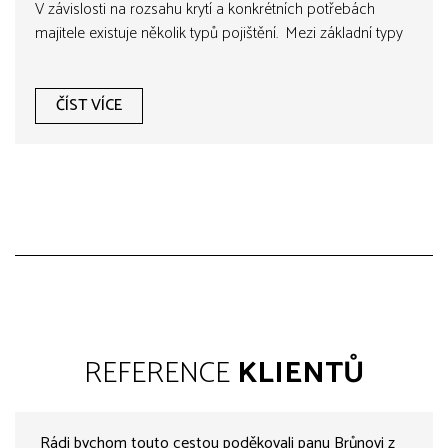
V závislosti na rozsahu krytí a konkrétních potřebách
majitele existuje několik typů pojištění. Mezi základní typy
patří například. Pojištění domu nebo bytu – toto pojištění..
ČÍST VÍCE
REFERENCE
KLIENTŮ
Rádi bychom touto cestou poděkovali panu Brůnovi z