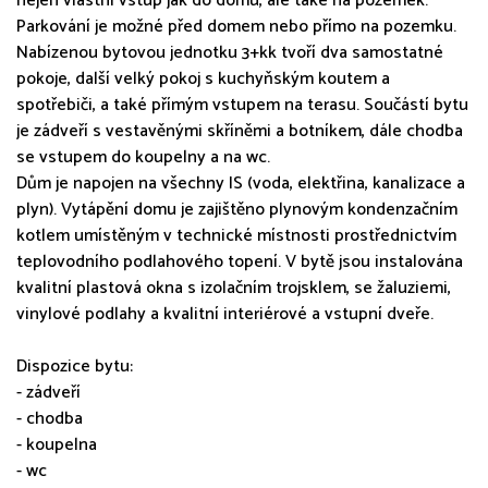
nejen vlastní vstup jak do domu, ale také na pozemek.
Parkování je možné před domem nebo přímo na pozemku.
Nabízenou bytovou jednotku 3+kk tvoří dva samostatné
pokoje, další velký pokoj s kuchyňským koutem a
spotřebiči, a také přímým vstupem na terasu. Součástí bytu
je zádveří s vestavěnými skříněmi a botníkem, dále chodba
se vstupem do koupelny a na wc.
Dům je napojen na všechny IS (voda, elektřina, kanalizace a
plyn). Vytápění domu je zajištěno plynovým kondenzačním
kotlem umístěným v technické místnosti prostřednictvím
teplovodního podlahového topení. V bytě jsou instalována
kvalitní plastová okna s izolačním trojsklem, se žaluziemi,
vinylové podlahy a kvalitní interiérové a vstupní dveře.
Dispozice bytu:
- zádveří
- chodba
- koupelna
- wc