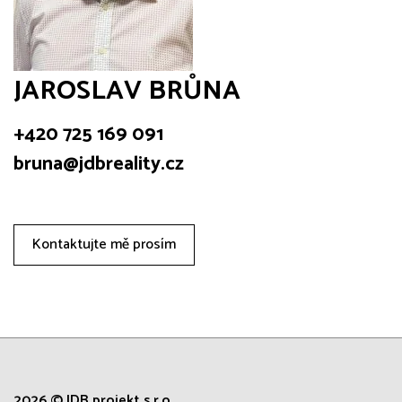
JAROSLAV BRŮNA
+420 725 169 091
bruna@jdbreality.cz
Kontaktujte mě prosím
2026 © JDB projekt s.r.o.