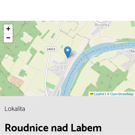
+
−
Leaflet
|
©
OpenStreetMap
Lokalita
Roudnice nad Labem