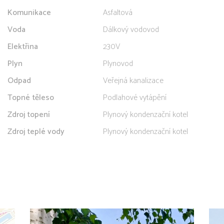
Komunikace
Asfaltová
Voda
Dálkový vodovod
Elektřina
230V
Plyn
Plynovod
Odpad
Veřejná kanalizace
Topné těleso
Podlahové vytápění
Zdroj topení
Plynový kondenzační kotel
Zdroj teplé vody
Plynový kondenzační kotel