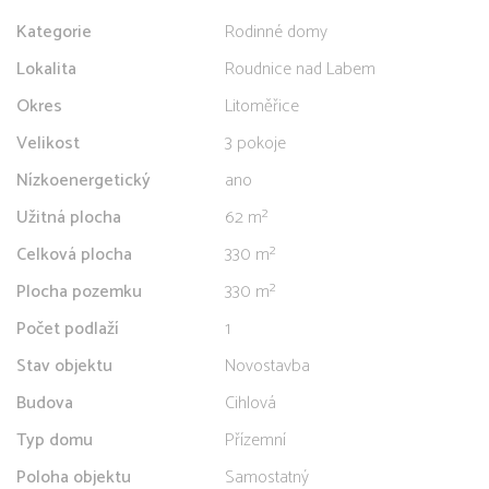
Kategorie
Rodinné domy
Lokalita
Roudnice nad Labem
Okres
Litoměřice
Velikost
3 pokoje
Nízkoenergetický
ano
Užitná plocha
62 m²
Celková plocha
330 m²
Plocha pozemku
330 m²
Počet podlaží
1
Stav objektu
Novostavba
Budova
Cihlová
Typ domu
Přízemní
Poloha objektu
Samostatný