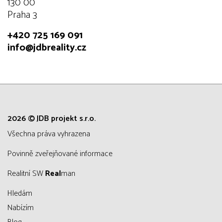
130 00
Praha 3
+420 725 169 091
info@jdbreality.cz
2026 © JDB projekt s.r.o.
všechna práva vyhrazena
Povinně zveřejňované informace
Realitní SW
Real
man
Hledám
Nabízím