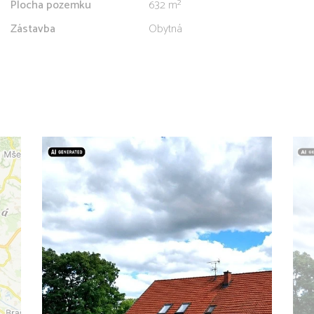
Plocha pozemku
632 m²
Zástavba
Obytná