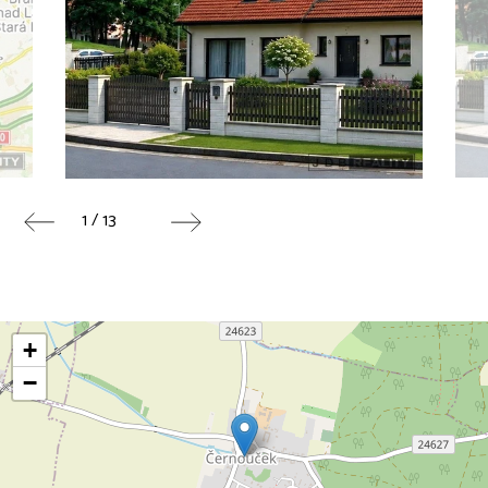
1 / 13
+
−