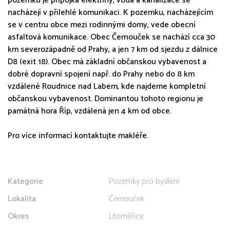
pozemku je přípojka elektřiny, voda a kanalizace se
nacházejí v přilehlé komunikaci. K pozemku, nacházejícím
se v centru obce mezi rodinnými domy, vede obecní
asfaltová komunikace. Obec Černouček se nachází cca 30
km severozápadně od Prahy, a jen 7 km od sjezdu z dálnice
D8 (exit 18). Obec má základní občanskou vybavenost a
dobré dopravní spojení např. do Prahy nebo do 8 km
vzdálené Roudnice nad Labem, kde najdeme kompletní
občanskou vybavenost. Dominantou tohoto regionu je
památná hora Říp, vzdálená jen 4 km od obce.
Pro více informací kontaktujte makléře.
Kategorie
Pozemky pro bydlení
Lokalita
Černouček
Okres
Litoměřice