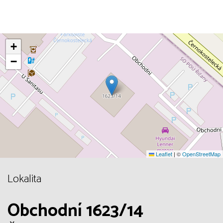
+
−
Leaflet
|
©
OpenStreetMap
Lokalita
Obchodní 1623/14