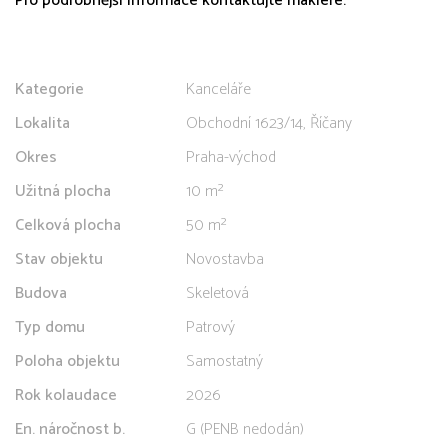
Pro podrobnější informace kontaktujte makléře.
Kategorie
Kanceláře
Lokalita
Obchodní 1623/14, Říčany
Okres
Praha-východ
Užitná plocha
10 m²
Celková plocha
50 m²
Stav objektu
Novostavba
Budova
Skeletová
Typ domu
Patrový
Poloha objektu
Samostatný
Rok kolaudace
2026
En. náročnost b.
G (PENB nedodán)