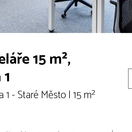
láře 15 m²,
 1
 1 - Staré Město | 15 m²