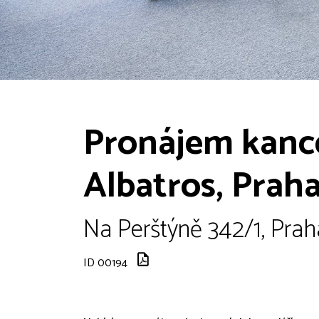
Pronájem kance
Albatros, Praha
Na Perštýně 342/1, Praha
ID 00194