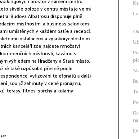
oworkingových prostor v samém centru
Ka
této skvělé poloze v centru města je velmi
Lo
tra. Budova Albatrosu disponuje plně
sedacími místnostmi a business salonkem,
ami umístěných v každém patře a recepcí.
Ok
letními instalacemi a vysokorychlostním
Už
tních kanceláří zde najdete množství
Po
 konferenčních místností, kavárnu s
pl
sným výhledem na Hradčany a Staré město.
ožné také uzpůsobit přesně podle
St
respondence, vyřizování telefonátů a další
Bu
ení jsou již zahrnuty v ceně pronájmu,
ů, terasy, fitnes, sprchy a kolárny.
Ty
Po
Da
na
En
íce