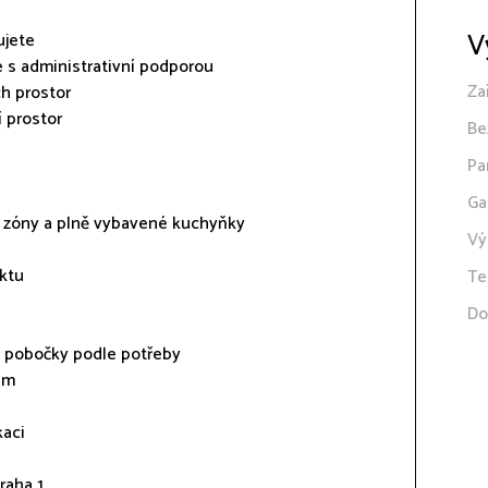
V
ujete
e s administrativní podporou
Za
h prostor
 prostor
Be
Pa
Ga
ní zóny a plně vybavené kuchyňky
Vý
ektu
Te
Do
é pobočky podle potřeby
ům
kaci
aha 1,