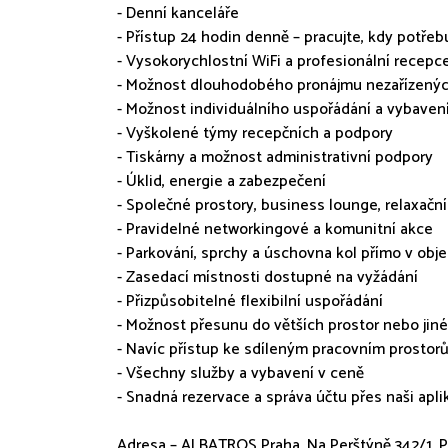
- Denní kanceláře
- Přístup 24 hodin denně – pracujte, kdy potřeb
- Vysokorychlostní WiFi a profesionální recepc
- Možnost dlouhodobého pronájmu nezařízenýc
- Možnost individuálního uspořádání a vybavení
- Vyškolené týmy recepčních a podpory
- Tiskárny a možnost administrativní podpory
- Úklid, energie a zabezpečení
- Společné prostory, business lounge, relaxač
- Pravidelné networkingové a komunitní akce
- Parkování, sprchy a úschovna kol přímo v obj
- Zasedací místnosti dostupné na vyžádání
- Přizpůsobitelné flexibilní uspořádání
- Možnost přesunu do větších prostor nebo jin
- Navíc přístup ke sdíleným pracovním prostor
- Všechny služby a vybavení v ceně
- Snadná rezervace a správa účtu přes naši apli
Adresa – ALBATROS Praha, Na Perštýně 342/1, Pr