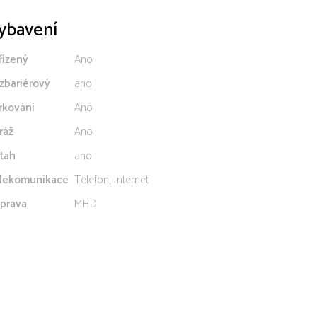
ybavení
řízený
Ano
zbariérový
ano
rkování
Ano
ráž
Ano
tah
ano
lekomunikace
Telefon, Internet
prava
MHD