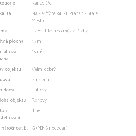
tegorie
Kanceláře
kalita
Na Perštýně 342/1, Praha 1 - Staré
Město
res
území Hlavního města Prahy
itná plocha
15 m²
dlahová
15 m²
ocha
av objektu
Velmi dobrý
dova
Smíšená
p domu
Patrový
loha objektu
Rohový
tum
Ihned
stěhování
. náročnost b.
G (PENB nedodán)