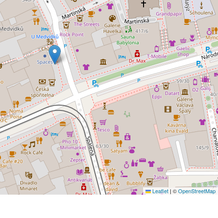
Leaflet
|
©
OpenStreetMap