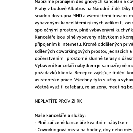
Nabízíme pronájem designových kanceláří a c
Prahy v budově Albatros na Národní třídě. Díky 
snadno dostupná MHD a všemi třemi trasami me
vybavenými kancelářemi různých velikostí, za
společnými prostory, plně vybavenými kuchyňk
Kanceláře jsou plně vybaveny nábytkem s komp
připojením k internetu. Kromě oddělených privá
sdílených coworkingových prostor, jednacích a
občerstvením i prostorné slunné terasy s úža
Vybavení kanceláří nábytkem je samozřejmě m
požadavků klienta. Recepce zajišťuje třídění ko
asistentské práce. Všechny tyto služby a vybav
včetně využití cafebaru, relax zóny, meeting box
NEPLATÍTE PROVIZI RK
Naše kanceláře a služby:
- Plně zařízené kanceláře kvalitním nábytkem
- Coworkingová místa na hodiny, dny nebo měs