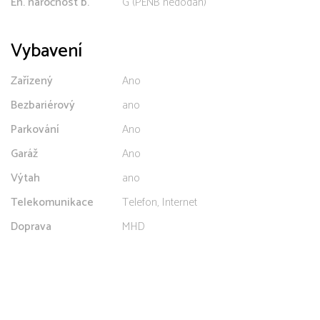
En. náročnost b.
G (PENB nedodán)
Vybavení
Zařízený
Ano
Bezbariérový
ano
Parkování
Ano
Garáž
Ano
Výtah
ano
Telekomunikace
Telefon, Internet
Doprava
MHD