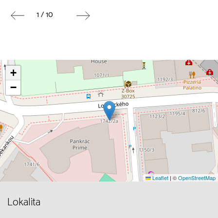
1 / 10
+
−
Leaflet
|
©
OpenStreetMap
Lokalita