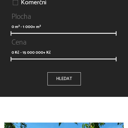
Komerční
Plocha
0
m² -
1 000+
m²
Cena
0
Kč -
15 000 000+
Kč
HLEDAT