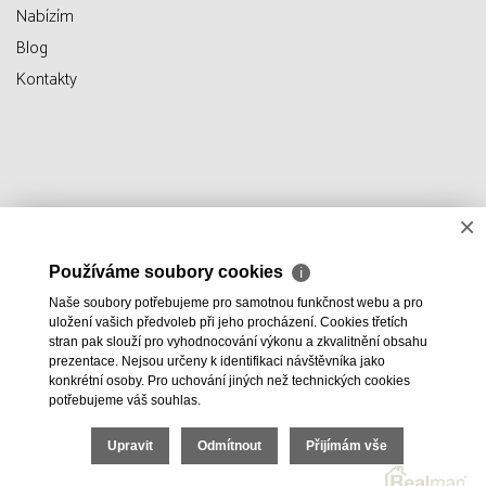
Nabízím
Blog
Kontakty
×
Používáme soubory cookies
ℹ
Naše soubory potřebujeme pro samotnou funkčnost webu a pro
uložení vašich předvoleb při jeho procházení. Cookies třetích
stran pak slouží pro vyhodnocování výkonu a zkvalitnění obsahu
prezentace. Nejsou určeny k identifikaci návštěvníka jako
konkrétní osoby. Pro uchování jiných než technických cookies
potřebujeme váš souhlas.
Upravit
Odmítnout
Přijímám vše