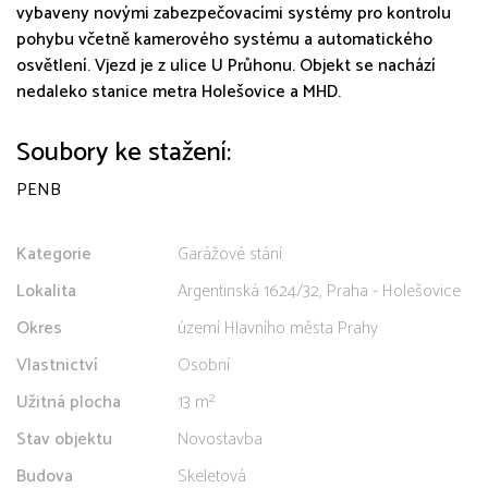
vybaveny novými zabezpečovacími systémy pro kontrolu
pohybu včetně kamerového systému a automatického
osvětlení. Vjezd je z ulice U Průhonu. Objekt se nachází
nedaleko stanice metra Holešovice a MHD.
Soubory ke stažení:
PENB
Kategorie
Garážové stání
Lokalita
Argentinská 1624/32, Praha - Holešovice
Okres
území Hlavního města Prahy
Vlastnictví
Osobní
Užitná plocha
13 m²
Stav objektu
Novostavba
Budova
Skeletová