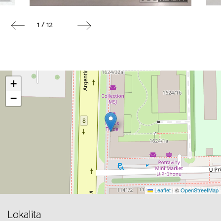
1 / 12
+
−
Leaflet
|
©
OpenStreetMap
Lokalita