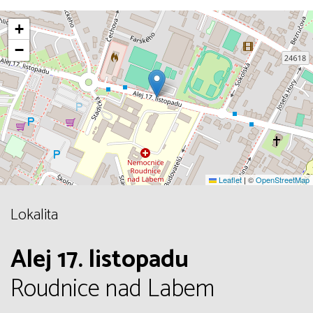
+
−
Leaflet
|
©
OpenStreetMap
Lokalita
Alej 17. listopadu
Roudnice nad Labem