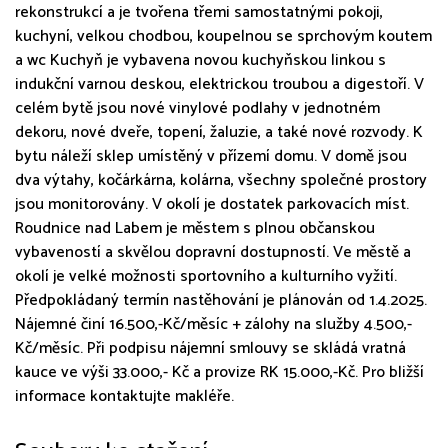
rekonstrukcí a je tvořena třemi samostatnými pokoji,
kuchyní, velkou chodbou, koupelnou se sprchovým koutem
a wc Kuchyň je vybavena novou kuchyňskou linkou s
indukční varnou deskou, elektrickou troubou a digestoří. V
celém bytě jsou nové vinylové podlahy v jednotném
dekoru, nové dveře, topení, žaluzie, a také nové rozvody. K
bytu náleží sklep umístěný v přízemí domu. V domě jsou
dva výtahy, kočárkárna, kolárna, všechny společné prostory
jsou monitorovány. V okolí je dostatek parkovacích míst.
Roudnice nad Labem je městem s plnou občanskou
vybaveností a skvělou dopravní dostupností. Ve městě a
okolí je velké možnosti sportovního a kulturního vyžití.
Předpokládaný termín nastěhování je plánován od 1.4.2025.
Nájemné činí 16.500,-Kč/měsíc + zálohy na služby 4.500,-
Kč/měsíc. Při podpisu nájemní smlouvy se skládá vratná
kauce ve výši 33.000,- Kč a provize RK 15.000,-Kč. Pro bližší
informace kontaktujte makléře.