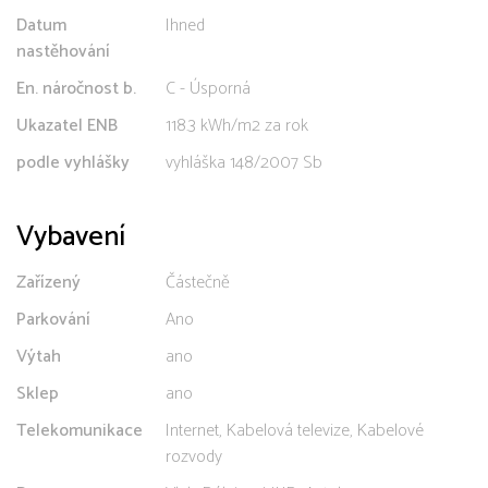
Datum
Ihned
nastěhování
En. náročnost b.
C - Úsporná
Ukazatel ENB
118.3 kWh/m2 za rok
podle vyhlášky
vyhláška 148/2007 Sb
Vybavení
Zařízený
Částečně
Parkování
Ano
Výtah
ano
Sklep
ano
Telekomunikace
Internet, Kabelová televize, Kabelové
rozvody