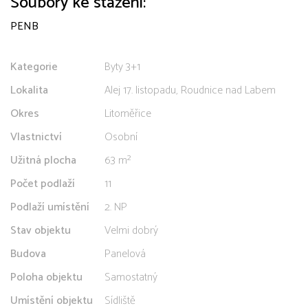
Soubory ke stažení:
PENB
Kategorie
Byty 3+1
Lokalita
Alej 17. listopadu, Roudnice nad Labem
Okres
Litoměřice
Vlastnictví
Osobní
Užitná plocha
63 m²
Počet podlaží
11
Podlaží umístění
2. NP
Stav objektu
Velmi dobrý
Budova
Panelová
Poloha objektu
Samostatný
Umístění objektu
Sídliště