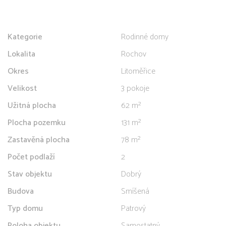
Kategorie
Rodinné domy
Lokalita
Rochov
Okres
Litoměřice
Velikost
3 pokoje
Užitná plocha
62 m²
Plocha pozemku
131 m²
Zastavěná plocha
78 m²
Počet podlaží
2
Stav objektu
Dobrý
Budova
Smíšená
Typ domu
Patrový
Poloha objektu
Samostatný