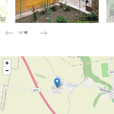
1 / 18
+
−