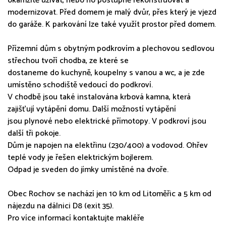
okamžitě užívat, nebo ho postupně rekonstruovat a
modernizovat. Před domem je malý dvůr, přes který je vjezd
do garáže. K parkování lze také využít prostor před domem.
Přízemní dům s obytným podkrovím a plechovou sedlovou
střechou tvoří chodba, ze které se
dostaneme do kuchyně, koupelny s vanou a wc, a je zde
umístěno schodiště vedoucí do podkroví.
V chodbě jsou také instalována krbová kamna, která
zajišťují vytápění domu. Další možností vytápění
jsou plynové nebo elektrické přímotopy. V podkroví jsou
další tři pokoje.
Dům je napojen na elektřinu (230/400) a vodovod. Ohřev
teplé vody je řešen elektrickým bojlerem.
Odpad je sveden do jímky umístěné na dvoře.
Obec Rochov se nachází jen 10 km od Litoměřic a 5 km od
nájezdu na dálnici D8 (exit 35).
Pro více informací kontaktujte makléře