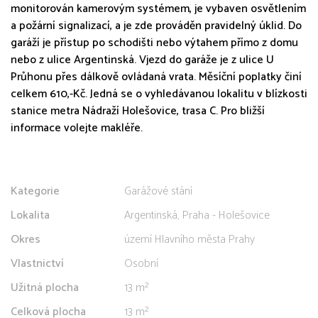
monitorován kamerovým systémem, je vybaven osvětlením
a požární signalizací, a je zde prováděn pravidelný úklid. Do
garáží je přístup po schodišti nebo výtahem přímo z domu
nebo z ulice Argentinská. Vjezd do garáže je z ulice U
Průhonu přes dálkově ovládaná vrata. Měsíční poplatky činí
celkem 610,-Kč. Jedná se o vyhledávanou lokalitu v blízkosti
stanice metra Nádraží Holešovice, trasa C. Pro bližší
informace volejte makléře.
Kategorie
Garážové stání
Lokalita
Argentinská, Praha - Holešovice
Okres
území Hlavního města Prahy
Vlastnictví
Osobní
Užitná plocha
13 m²
Celková plocha
13 m²