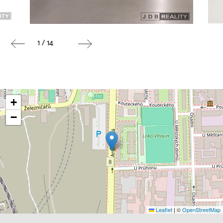
1 / 14
+
−
Leaflet
|
©
OpenStreetMap