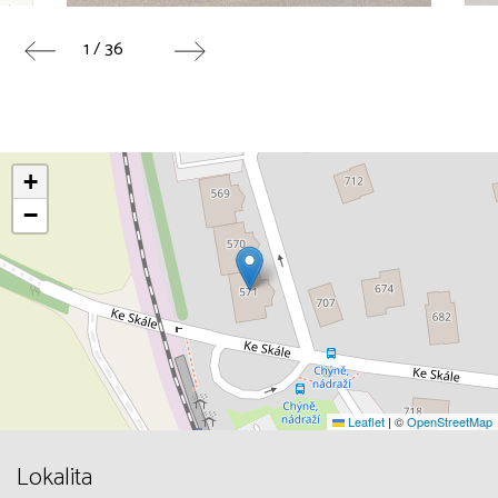
1 / 36
+
−
Leaflet
|
©
OpenStreetMap
Lokalita