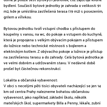
domě je pouze šest bytových jednotek, což zajišťuje klidné
bydlení. Součástí bytové jednotky je zahrada o velikosti 91
m2, kde je umístěna zastřešená terasa (19 m2) s posezením,
grilem a vířivkou.
Bytovou jednotku tvoří vstupní chodba s přístupem do
koupelny s vanou, na wc, do pokoje a vstupem do kuchyně,
která je propojena s velkým obývacím pokojem a přístupem
do ložnice nebo technické místnosti s bojlerem a
elektrickým kotlem. Z obývacího pokoje a ložnice je přístup
na zastřešenou terasu a do zahrady. Celá bytová jednotka je
ve velmi dobrém a udržovaném stavu. V nedávné době
prošel byt částečnou rekonstrukcí.
Lokalita a občanská vybavenost:
V obci s necelými pěti tisíci obyvateli nacházející se jen 14
km od centra Prahy nalezneme bohatou občanskou
vybavenost, jako například, základní školu, několik
mateřských škol, supermarkety Billa a Penny, lékaře, zubní