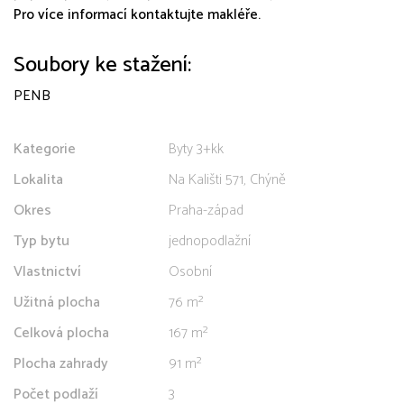
Pro více informací kontaktujte makléře.
Soubory ke stažení:
PENB
Kategorie
Byty 3+kk
Lokalita
Na Kališti 571, Chýně
Okres
Praha-západ
Typ bytu
jednopodlažní
Vlastnictví
Osobní
Užitná plocha
76 m²
Celková plocha
167 m²
Plocha zahrady
91 m²
Počet podlaží
3