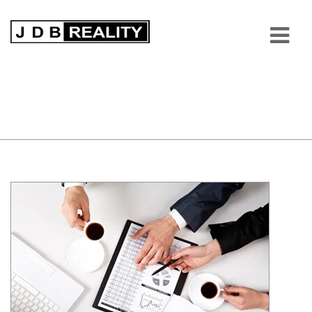
Text pod formulářem poptávky