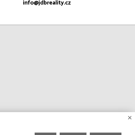
info@jdbreality.cz
×