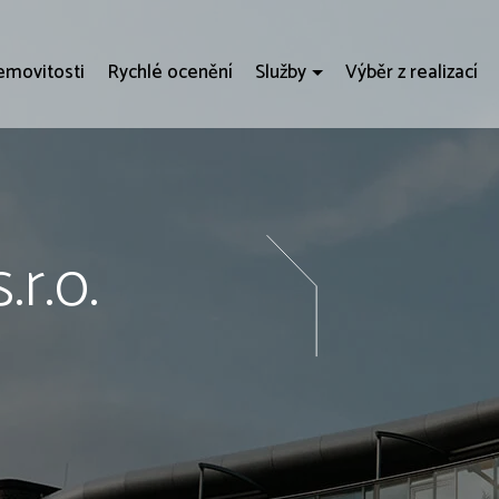
movitosti
Rychlé ocenění
Služby
Výběr z realizací
.r.o.