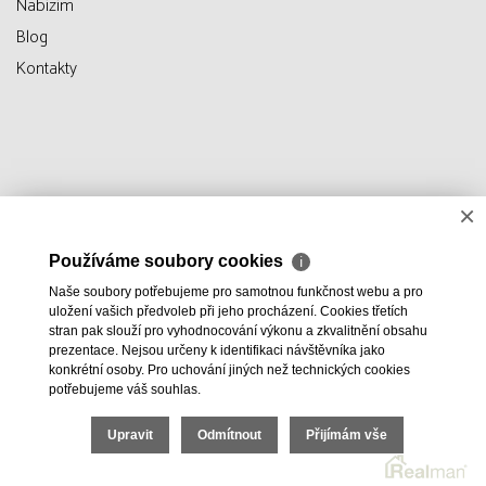
Nabízím
Blog
Kontakty
×
Používáme soubory cookies
ℹ
Naše soubory potřebujeme pro samotnou funkčnost webu a pro
uložení vašich předvoleb při jeho procházení. Cookies třetích
stran pak slouží pro vyhodnocování výkonu a zkvalitnění obsahu
prezentace. Nejsou určeny k identifikaci návštěvníka jako
konkrétní osoby. Pro uchování jiných než technických cookies
potřebujeme váš souhlas.
Upravit
Odmítnout
Přijímám vše