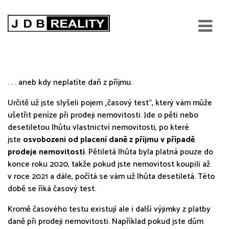
Časový test při prodeji
nemovitosti
. . . aneb kdy neplatíte daň z příjmu.
Určitě už jste slyšeli pojem „časový test“, který vám může
ušetřit peníze při prodeji nemovitosti. Jde o pěti nebo
desetiletou lhůtu vlastnictví nemovitosti, po které
jste
osvobozeni od placení daně z příjmu v případě
prodeje nemovitosti
. Pětiletá lhůta byla platná pouze do
konce roku 2020, takže pokud jste nemovitost koupili až
v roce 2021 a dále, počítá se vám už lhůta desetiletá. Této
době se říká časový test.
Kromě časového testu existují ale i další výjimky z platby
daně při prodeji nemovitosti. Například pokud jste dům