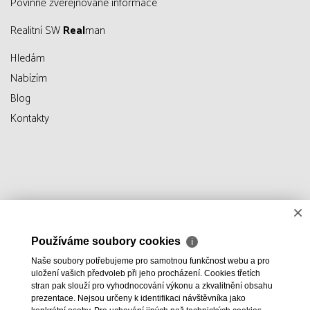
Povinně zveřejňované informace
Realitní SW
Real
man
Hledám
Nabízím
Blog
Kontakty
×
Používáme soubory cookies
ℹ
Naše soubory potřebujeme pro samotnou funkčnost webu a pro
uložení vašich předvoleb při jeho procházení. Cookies třetích
stran pak slouží pro vyhodnocování výkonu a zkvalitnění obsahu
prezentace. Nejsou určeny k identifikaci návštěvníka jako