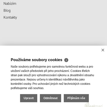
Nabízím
Blog
Kontakty
×
Používáme soubory cookies
ℹ
Naše soubory potřebujeme pro samotnou funkčnost webu a pro
uložení vašich předvoleb při jeho procházení. Cookies třetích
stran pak slouží pro vyhodnocování výkonu a zkvalitnění obsahu
prezentace. Nejsou určeny k identifikaci návštěvníka jako
konkrétní osoby. Pro uchování jiných než technických cookies
potřebujeme váš souhlas.
Upravit
Odmítnout
Přijímám vše