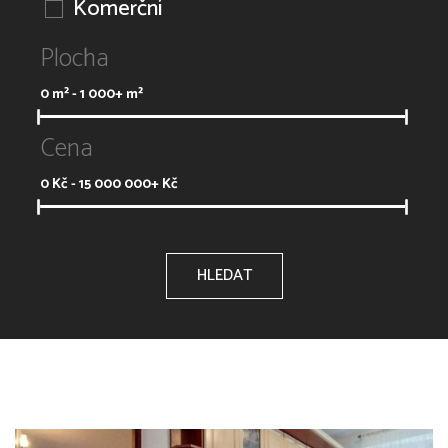
Komerční
Plocha
0
m² -
1 000+
m²
Cena
0
Kč -
15 000 000+
Kč
HLEDAT